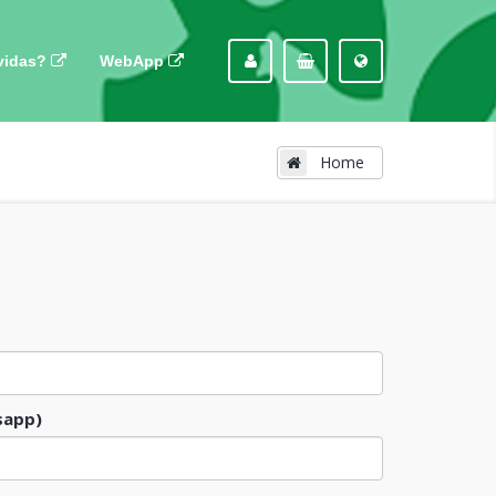
vidas?
WebApp
Home
sapp)