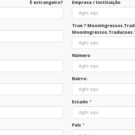
É estrangeiro?
Empresa / Instituição
True ? MoonIngressos.Trad
MoonIngressos.Traducoes.T
Número
Bairro:
Estado
*
País
*